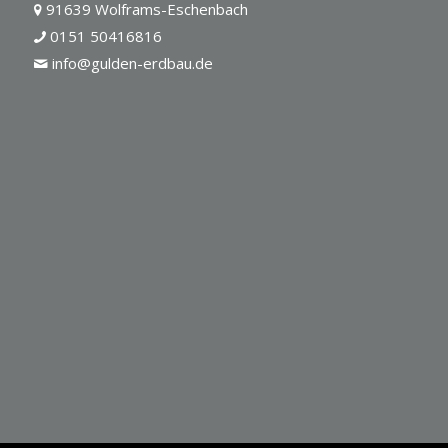
91639 Wolframs-Eschenbach
0151 50416816
info@gulden-erdbau.de